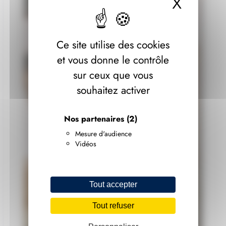
X
Masque
Ce site utilise des cookies
et vous donne le contrôle
sur ceux que vous
souhaitez activer
Nos partenaires
(2)
Mesure d'audience
Vidéos
Tout accepter
Tout refuser