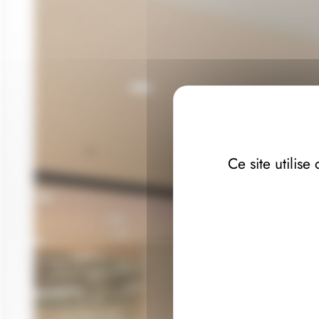
Ce site utilis