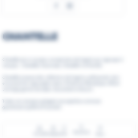
Facebook
Instagram
CHANTELLE
Chantelle est un nouveau concept store de lingerie qui regroupe 4
marques : Chantelle, Passionata, Chantelle X et Femilet.
Chantelle propose des collections de lingerie, prêt-à-porter, bain
et accessoires regroupées autour d’histoires thématiques offrant
une large gamme de styles, de produits et de prix.
Toutes ces marques partagent une expertise commune
garantissant qualité et fit produit.
Recherche
Accueil
Enseignes
Info
Menu