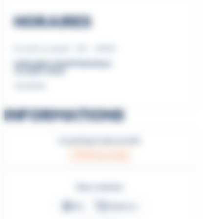
HORAIRES
Du lundi au samedi : 10h – 20h30
HORAIRES EXCEPTIONNELS
15 AOÛT 2026
10h-20h30
INFORMATIONS
Le parking le plus proche
Parking orange
Nous contacter
Site
Téléphone