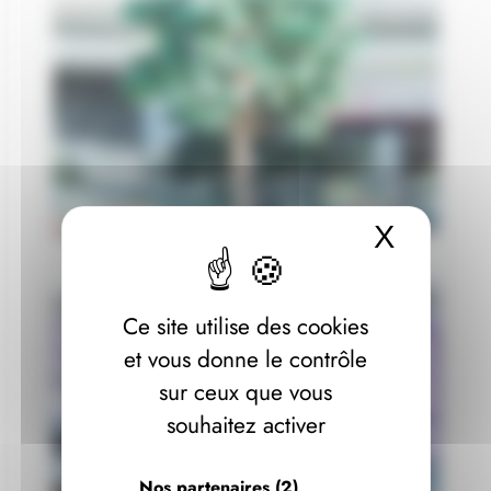
X
Masque
Ce site utilise des cookies
et vous donne le contrôle
sur ceux que vous
souhaitez activer
Nos partenaires
(2)