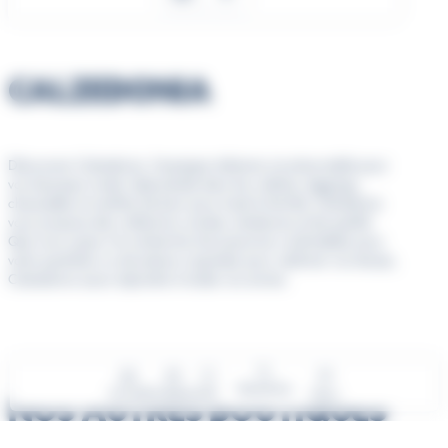
CALZEDONIA
Découvrez Calzedonia, l’enseigne italienne incontournable pour
vos basiques mode. Spécialisée dans les collants, leggings,
chaussettes et maillots de bain pour toute la famille, Calzedonia
vous propose des collections variées, tendances et de qualité.
Que vous soyez à la recherche d’accessoires confortables pour
votre quotidien ou de pièces originales pour sublimer vos tenues,
Calzedonia saura répondre à toutes vos envies.
Recherche
Accueil
Enseignes
Info
Menu
NOS AUTRES BOUTIQUES