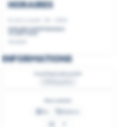
HORAIRES
Du lundi au samedi : 10h – 20h30
HORAIRES EXCEPTIONNELS
15 AOÛT 2026
10h-20h30
INFORMATIONS
Le parking le plus proche
Parking aérien
Nous contacter
Site
Téléphone
Instagram
Facebook