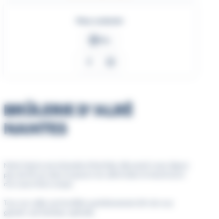
Nous contacter
Site
Facebook
Instagram
BRÛLERIE D’ALRÉ
NANTES
Notre histoire est artisanale et familiale, elle prend corps depuis
plus de 50 ans dans la passion du café et dans la transmission
d’un savoir-faire unique.
Tous nos cafés sont torréfiés quotidiennement afin de vous
garantir une fraîcheur optimale.