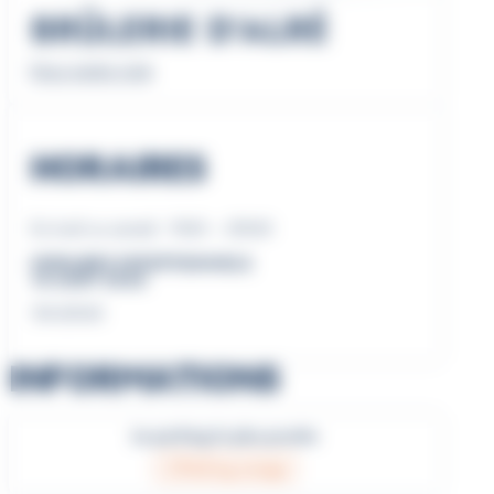
BRÛLERIE D’ALRÉ
Nous rendre visite
HORAIRES
Du lundi au samedi : 9h30 – 20h30
HORAIRES EXCEPTIONNELS
15 AOÛT 2026
10h-20h30
INFORMATIONS
Le parking le plus proche
Parking orange