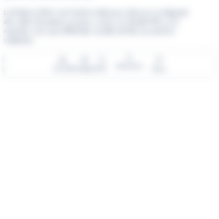
La Brûlerie d’Alré c’est l’endroit idéal pour découvrir et déguster
des cafés d’exception en grain, moulu, en dosette ESE ou en
capsules, ainsi que différentes variétés de thés aux parfums
inattendus.
Laissez-vous également tenter par une sélection de produits
Recherche
gourmands : chocolats, confitures, biscuits…
Accueil
Enseignes
Info
Menu
NOS AUTRES BOUTIQUES
ALIMENTATION
Alimentation
Alimentation