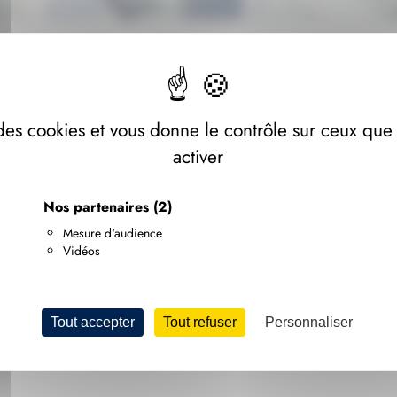
Événements
e des cookies et vous donne le contrôle sur ceux que
activer
Nos partenaires
(2)
Mesure d'audience
Vidéos
Aucune enseignes
Tout accepter
Tout refuser
Personnaliser