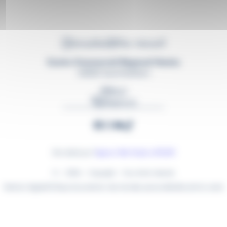
Actualités
Plan interactif
Centre Commercial Régional Nantes
44800 Saint-Herblain
Mail
Téléphone
Facebook
Instagram
YouTube
TikTok
Site réalisé par l’
Agence Web Nantes LATELIER
© – 2026 – Copyright – Tous droits réservés
Mentions légales
Politique de protection des données personnelles
Sécurité du centre