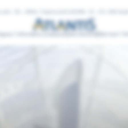
 centre : 10h – 20h30 / l’Hypermarché E.LECLERC : 8h – 21h / IKEA Nante
eignes
Informations pratiques
Recrutement
Services
Re