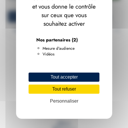
et vous donne le contrôle
sur ceux que vous
Tout voir
Événements
Promotions
souhaitez activer
Nos partenaires
(2)
Mesure d'audience
Vidéos
Aucune enseignes
Tout accepter
Tout refuser
Personnaliser
Centre Commercial Régional Nantes
44800 Saint-Herblain
Mail